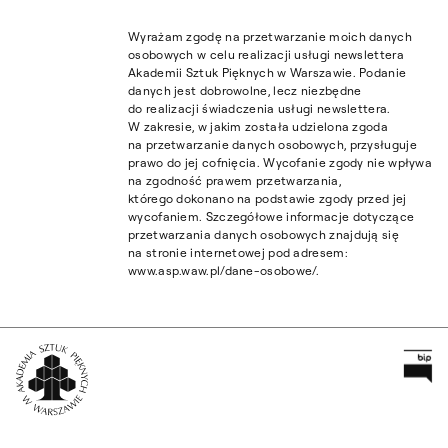
Wyrażam zgodę na przetwarzanie moich danych
osobowych w celu realizacji usługi newslettera
Akademii Sztuk Pięknych w Warszawie. Podanie
danych jest dobrowolne, lecz niezbędne
do realizacji świadczenia usługi newslettera.
W zakresie, w jakim została udzielona zgoda
na przetwarzanie danych osobowych, przysługuje
prawo do jej cofnięcia. Wycofanie zgody nie wpływa
na zgodność prawem przetwarzania,
którego dokonano na podstawie zgody przed jej
wycofaniem. Szczegółowe informacje dotyczące
przetwarzania danych osobowych znajdują się
na stronie internetowej pod adresem:
www.asp.waw.pl/dane-osobowe/.
Pr
Wróć na Stronę Główną