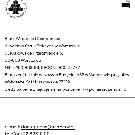
Pr
Wróć na Stronę Główną
Biuro Wsparcia i Dostępności
Akademia Sztuk Pięknych w Warszawie
ul. Krakowskie Przedmieście 5,
00-068 Warszawa
NIP: 5250008666, REGON: 000275777
Biuro znajduje się w Nowym Budynku ASP w Warszawie przy ulicy
Wybrzeże Kościuszkowskie 37/39.
Siedziba biura znajduje się na poziomie -1 w pomieszczeniu nr 3.
e-mail:
dostepnosc@asp.waw.pl
telefon: 22 828 11 00