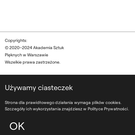
Copyrights:
© 2020–2024 Akademia Sztuk
Pięknych w Warszawie
Wszelkie prawa zastrzeżone.
Używamy ciasteczek
Strona dla prawidłowego działania wymaga plików cookies.
Szczegóły ich wykorzystania znajdziesz w Polityce Prywatności.
OK
projekt:
syfonstudio